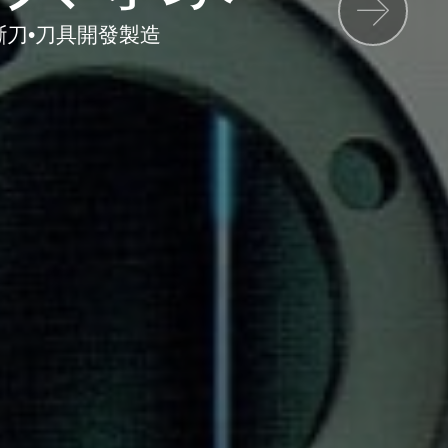
斷刀•刀具開發製造
下一