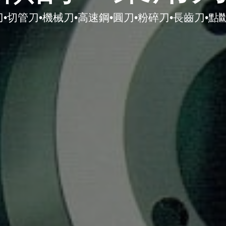
•切管刀•機械刀•高速鋼•圓刀•粉碎刀•長齒刀•點